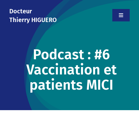
Skip
Docteur
to
Toggle
Thierry HIGUERO
content
Navigati
Accueil
Podcast : #6
Le cabinet
Vaccination et
Votre médecin
patients MICI
Informations
Contact
Prendre rendez-vous