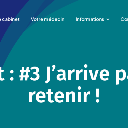
e cabinet
Votre médecin
Informations
Co
 : #3 J’arrive 
retenir !