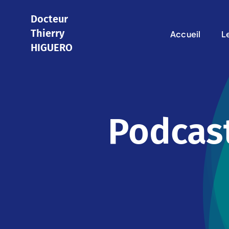
Skip
Docteur
to
Thierry
Accueil
L
content
HIGUERO
Podcast