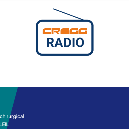
chirurgical
LEIL