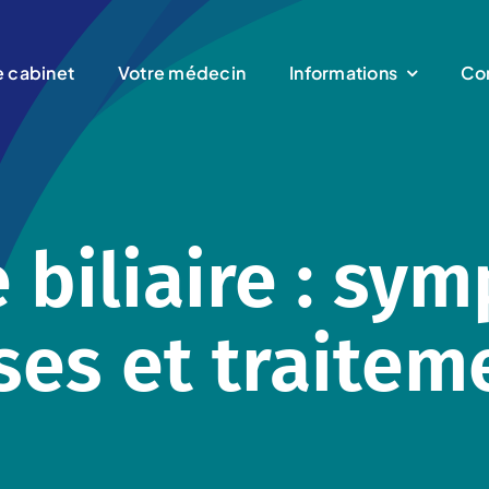
e cabinet
Votre médecin
Informations
Co
e biliaire : sy
ses et traitem