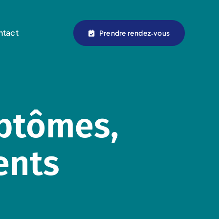
ntact
Prendre rendez‑vous
mptômes,
ents