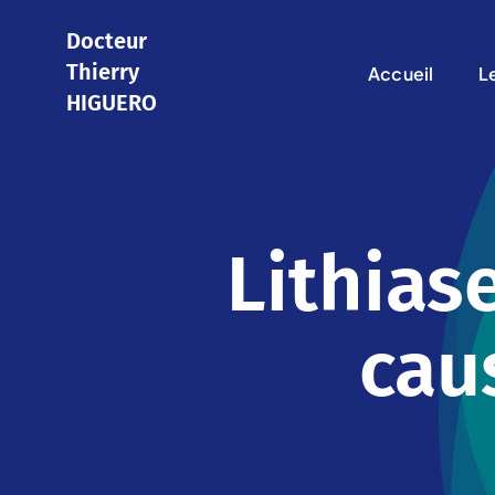
Skip
Docteur
to
Thierry
Accueil
L
content
HIGUERO
Lithias
cau