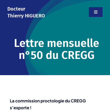
Skip
Docteur
to
Toggle
Thierry HIGUERO
content
Navigati
Accueil
Lettre mensuelle
Le cabinet
n°50 du CREGG
Votre médecin
Informations
Contact
La commission proctologie du CREGG
Prendre rendez-vous
s’exporte !