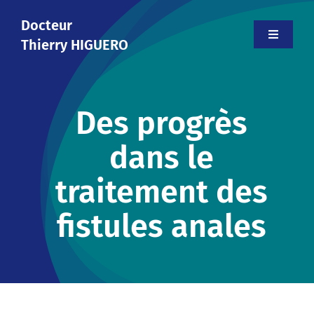
Skip
Docteur
to
Toggle
Thierry HIGUERO
content
Navigati
Accueil
Des progrès
Le cabinet
dans le
Votre médecin
traitement des
Informations
fistules anales
Contact
Prendre rendez-vous