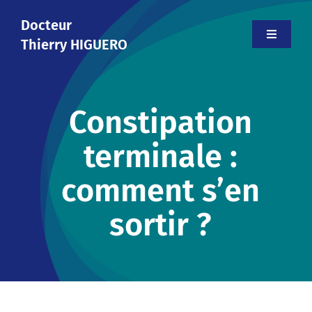
Skip
Docteur
to
Toggle
Thierry HIGUERO
content
Navigati
Accueil
Constipation
Le cabinet
terminale :
Votre médecin
comment s’en
Informations
sortir ?
Contact
Prendre rendez-vous